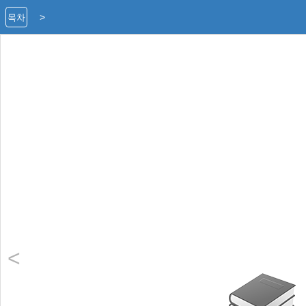
>
목차
<