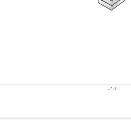
1
/
51