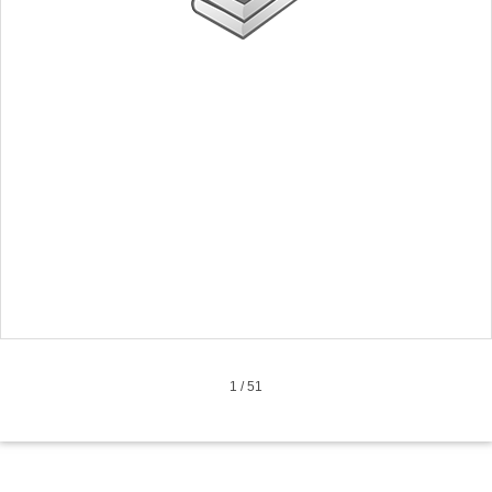
1
/
51