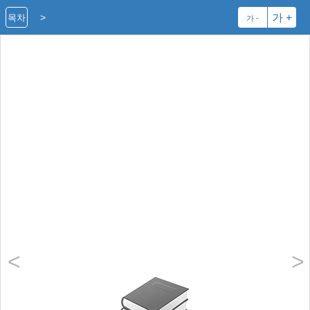
>
가 +
목차
가 -
<
>