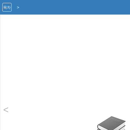
>
목차
<