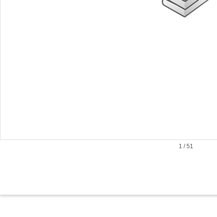
1
/
51