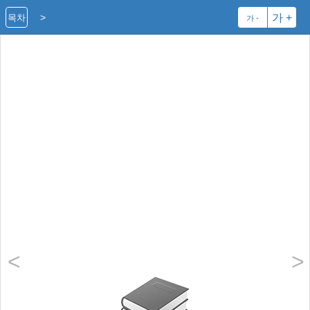
>
가 +
목차
가 -
<
>