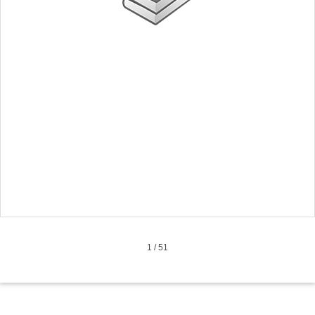
1
/
51