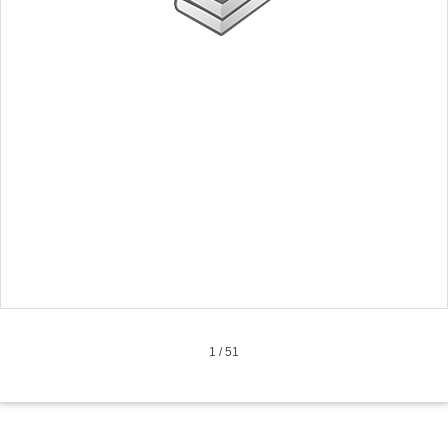
1
/
51