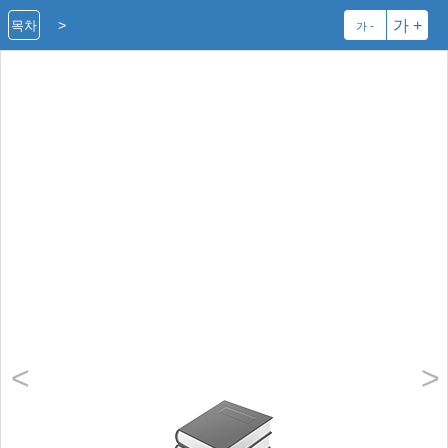
>
가 +
목차
가 -
<
>