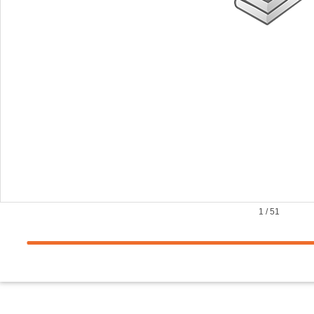
1
/
51