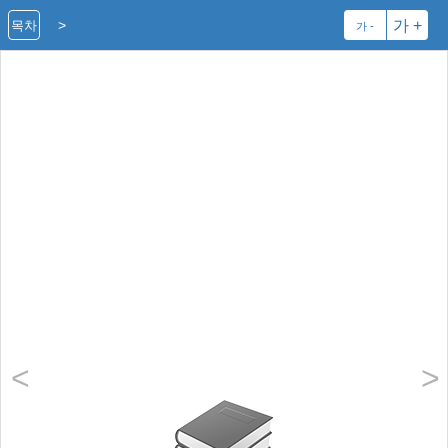
>
가 +
목차
가 -
<
>