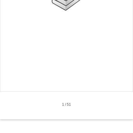
1
/
51