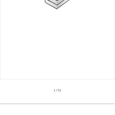
1
/
51