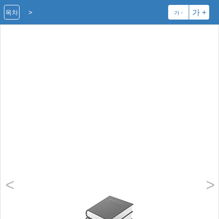
>
가 +
목차
가 -
<
>