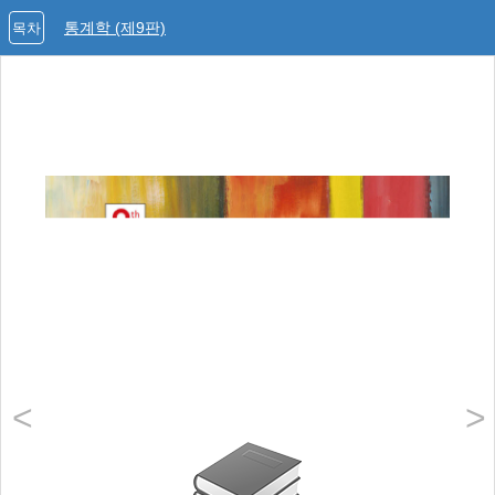
통계학 (제9판)
목차
<
>