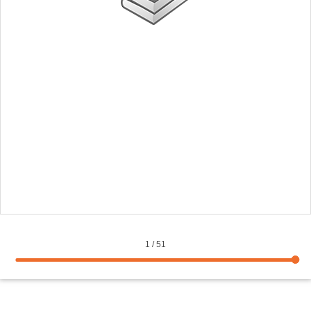
1
/
51