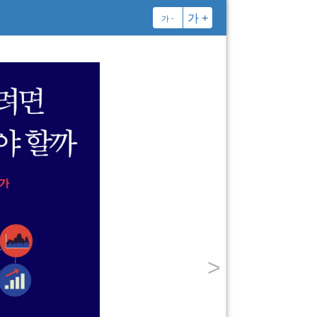
가 +
가 -
>