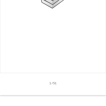
1
/
51