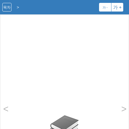
>
가 +
목차
가 -
<
>