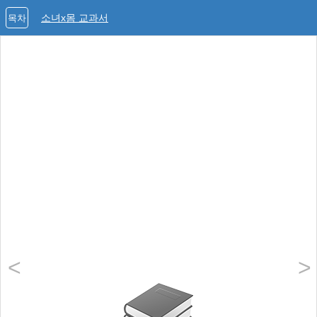
소녀x몸 교과서
목차
<
>