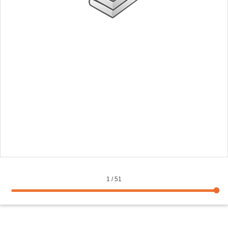
1
/
51