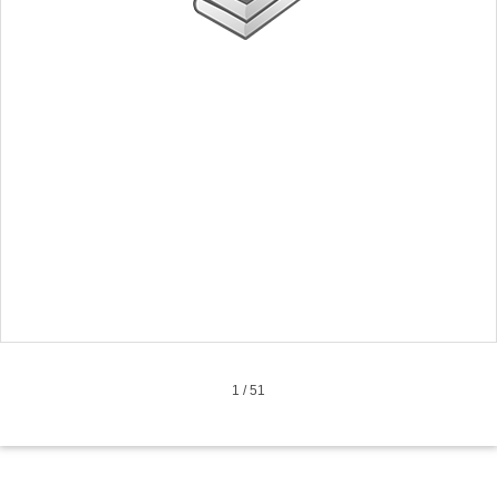
1
/
51