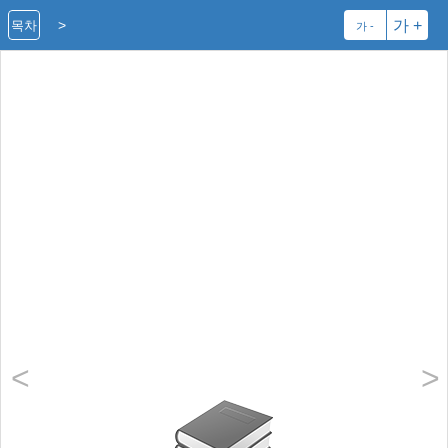
>
가 +
목차
가 -
<
>