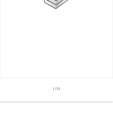
1
/
51