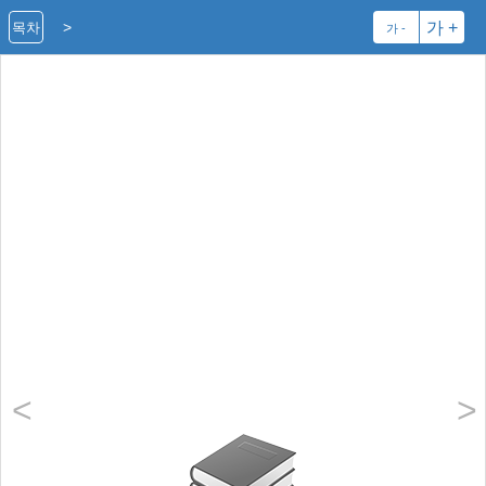
>
가 +
목차
가 -
<
>