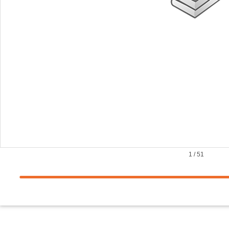
1
/
51