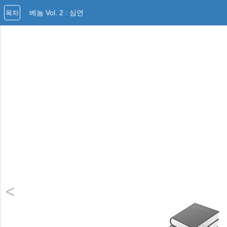
베놈 Vol. 2 : 심연
목차
<