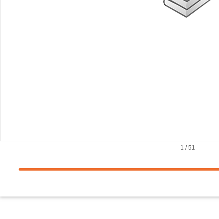
1
/
51