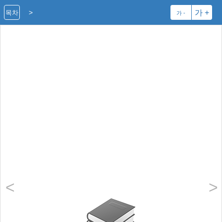
>
가 +
목차
가 -
<
>