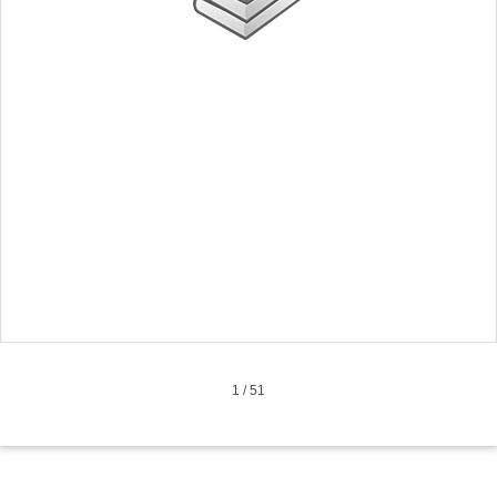
1
/
51