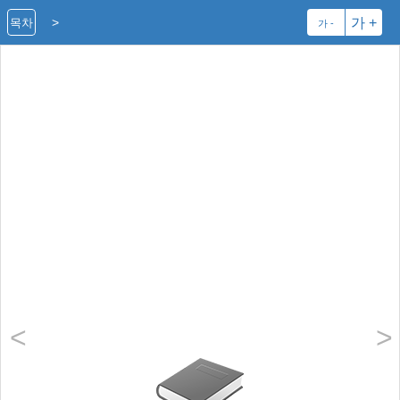
>
가 +
목차
가 -
<
>