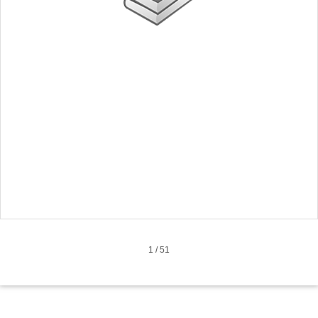
1
/
51