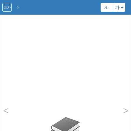
>
가 +
목차
가 -
<
>