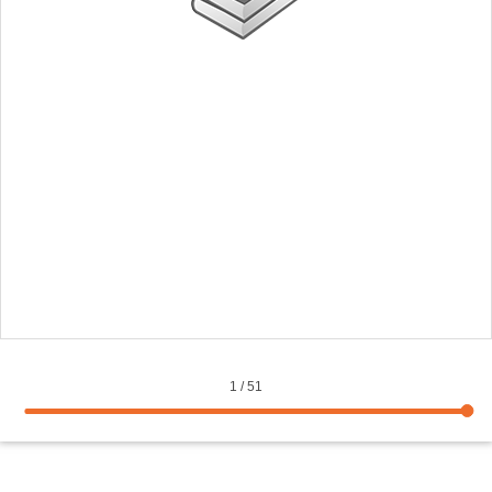
1
/
51