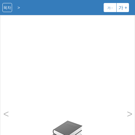
>
가 +
목차
가 -
<
>