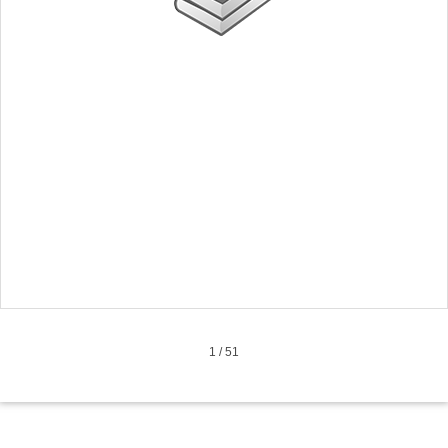
1
/
51