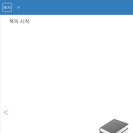
>
목차
<