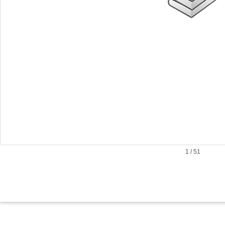
1
/
51