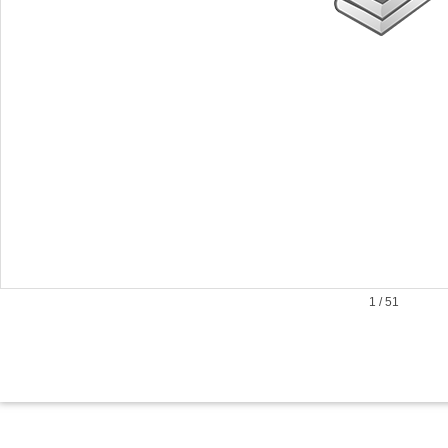
1
/
51