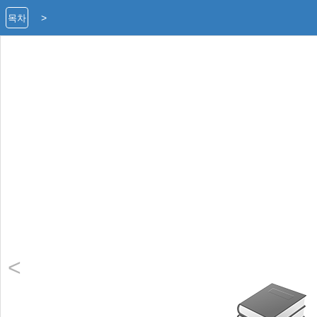
>
목차
<