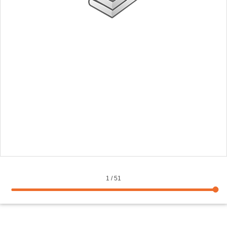
1
/
51