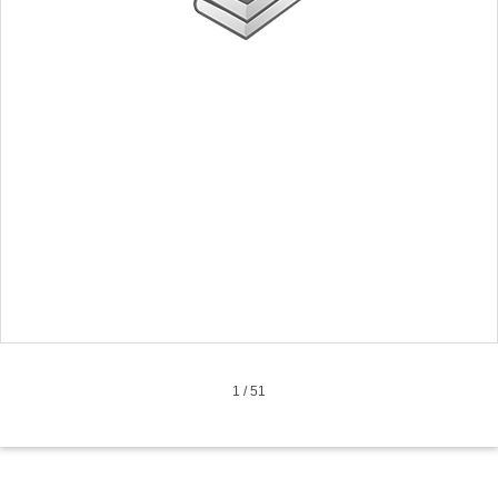
1
/
51