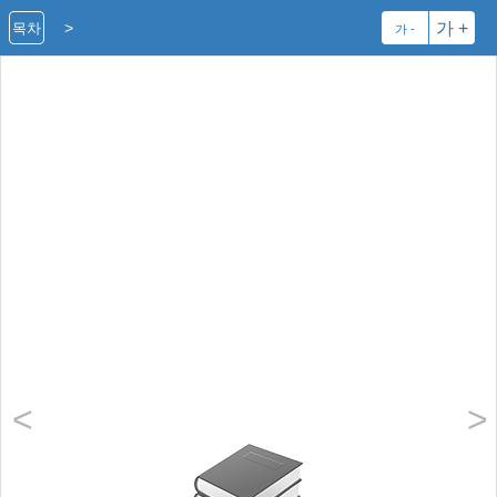
>
가 +
목차
가 -
<
>