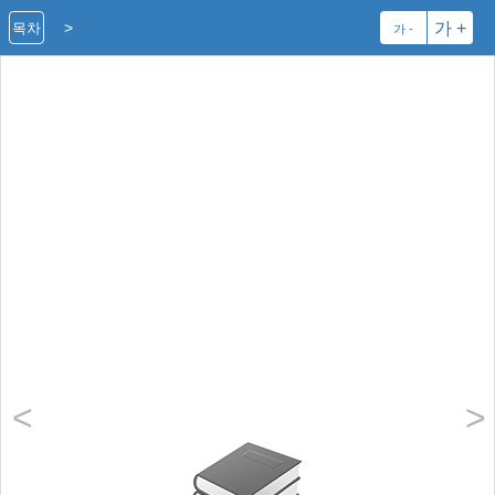
>
가 +
목차
가 -
<
>