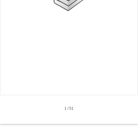
1
/
51