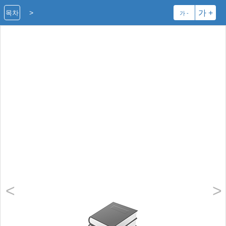
>
가 +
목차
가 -
<
>