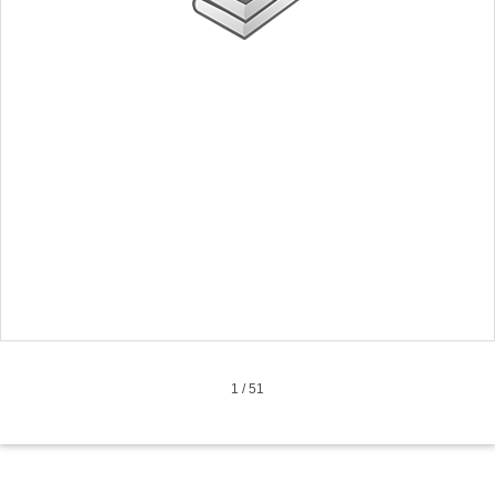
1
/
51