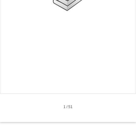
1
/
51