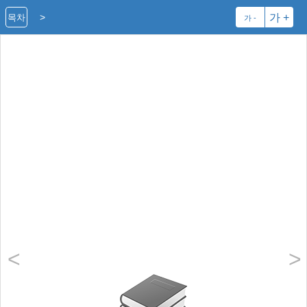
>
가 +
목차
가 -
<
>