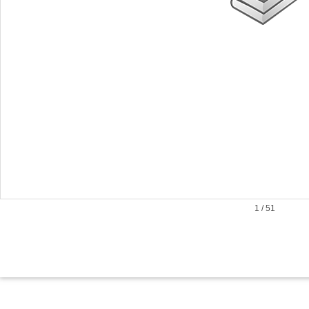
1
/
51