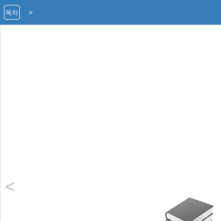
>
목차
<