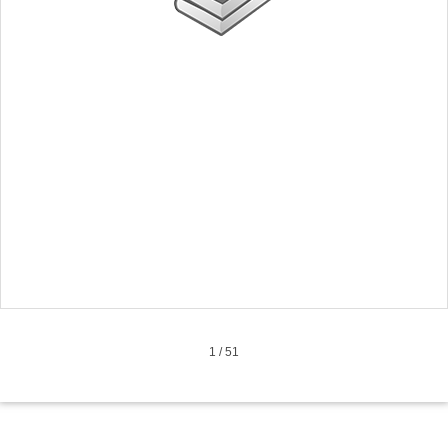
1
/
51