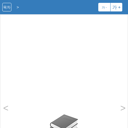
>
가 +
목차
가 -
<
>