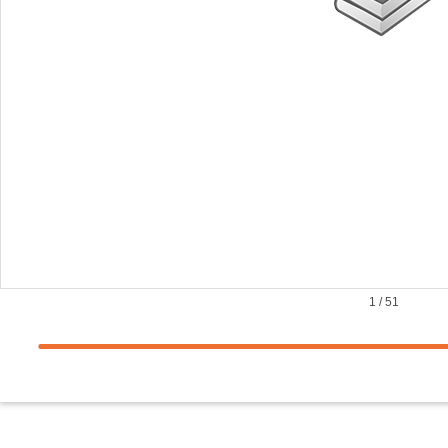
1
/
51