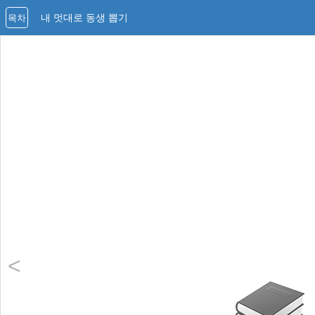
내 멋대로 동생 뽑기
목차
<