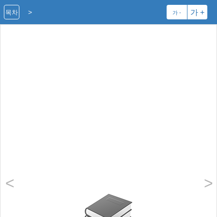
>
가 +
목차
가 -
<
>