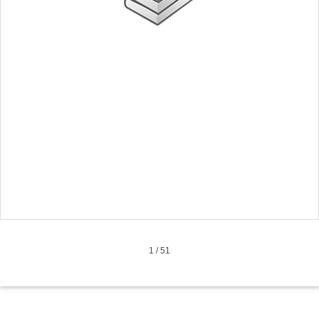
1
/
51