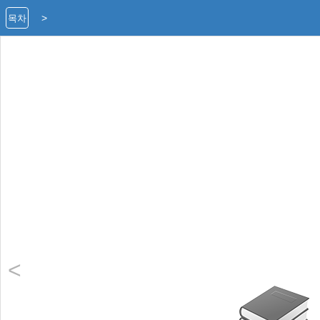
>
목차
<