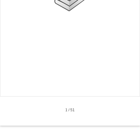
1
/
51