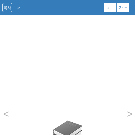
>
가 +
목차
가 -
<
>