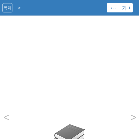
>
가 +
목차
가 -
<
>