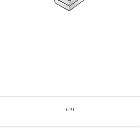
1
/
51