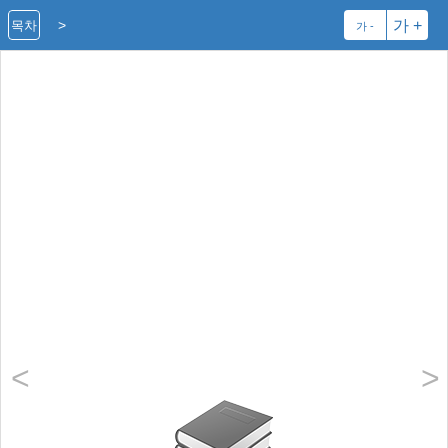
>
가 +
목차
가 -
<
>