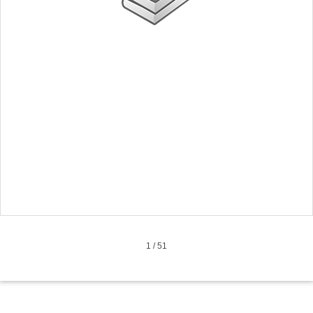
1
/
51