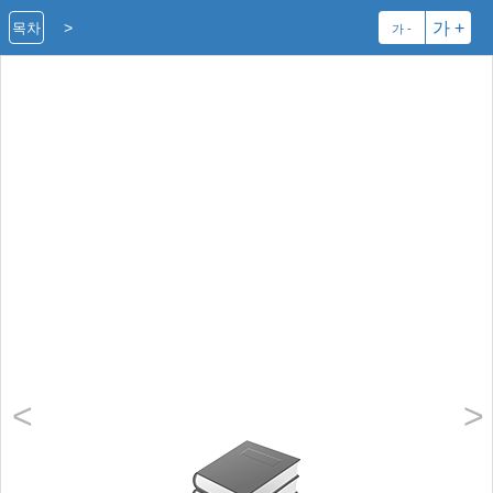
>
가 +
목차
가 -
<
>