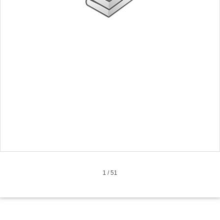
1
/
51