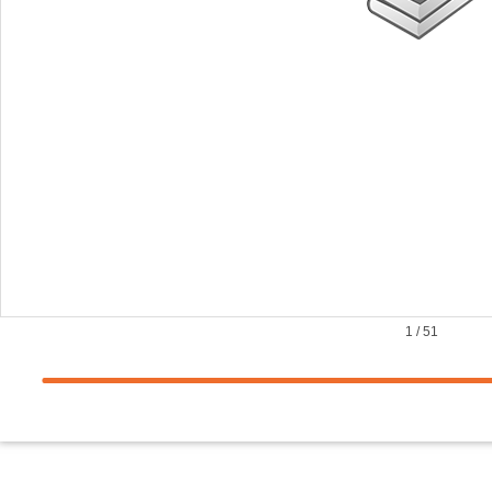
1
/
51