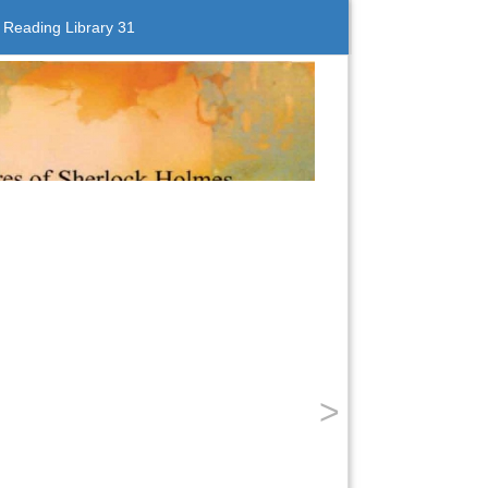
eading Library 31
>