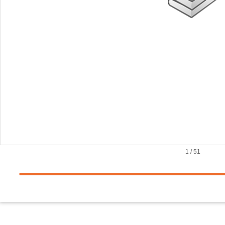
1
/
51