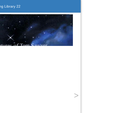
g Library 22
>