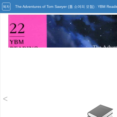
The Adventures of Tom Sawyer (톰 소여의 모험) : YBM Readin
목차
<