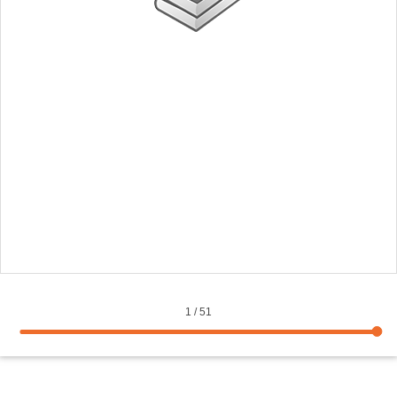
1
/
51