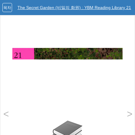
The Secret Garden (비밀의 화원) : YBM Reading Library 21
목차
<
>