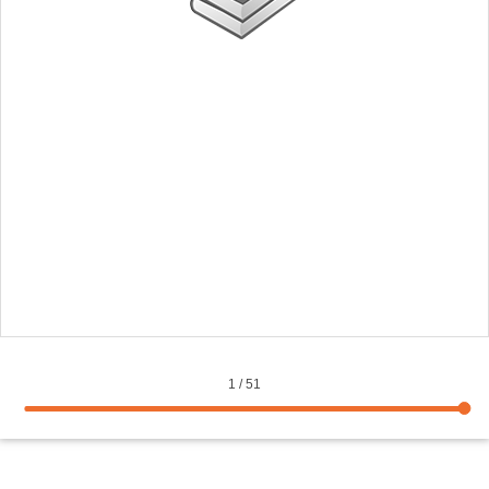
1
/
51