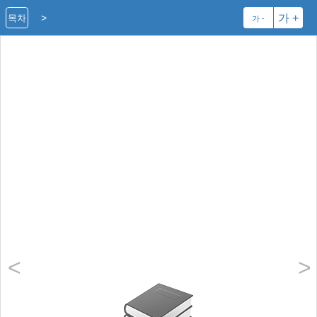
>
가 +
목차
가 -
<
>