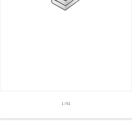
1
/
51