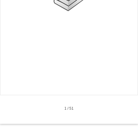
1
/
51