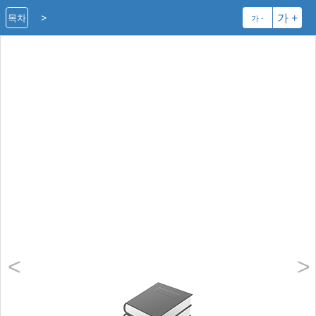
>
가 +
목차
가 -
<
>