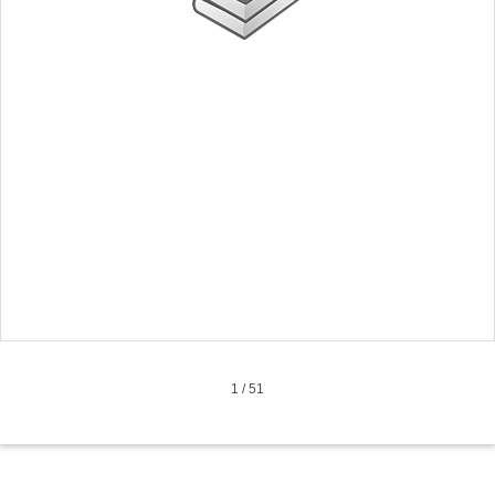
1
/
51