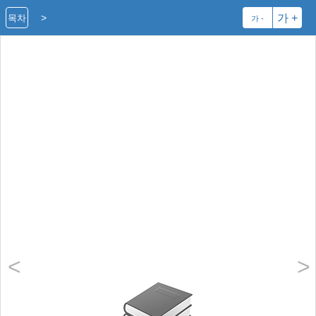
>
가 +
목차
가 -
<
>