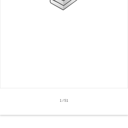
1
/
51