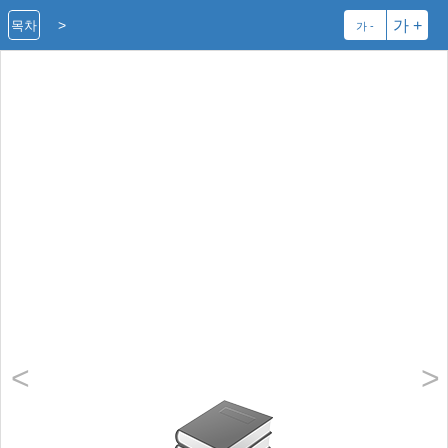
>
가 +
목차
가 -
<
>