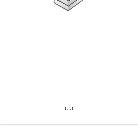
1
/
51