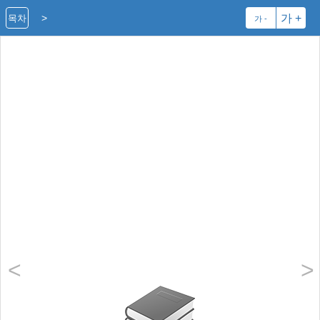
>
가 +
목차
가 -
<
>