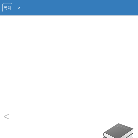
>
목차
<