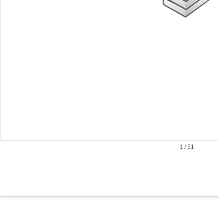
1
/
51