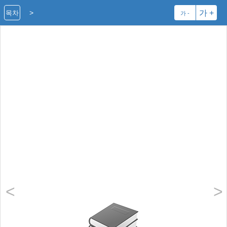
>
가 +
목차
가 -
책의 시작
<
>