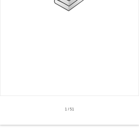
1
/
51