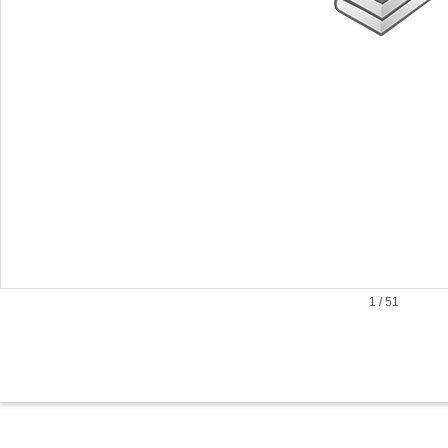
1
/
51