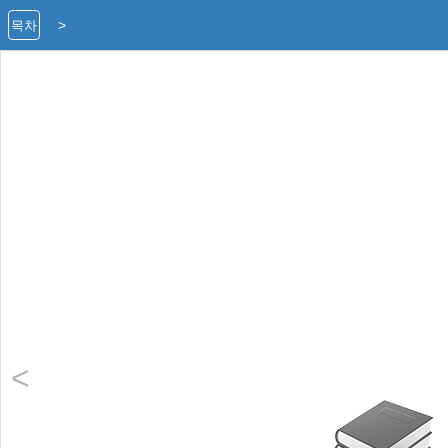
>
목차
책의 시작
<