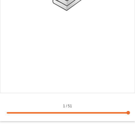
1
/
51