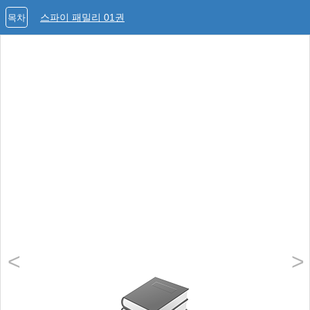
스파이 패밀리 01권
목차
<
>